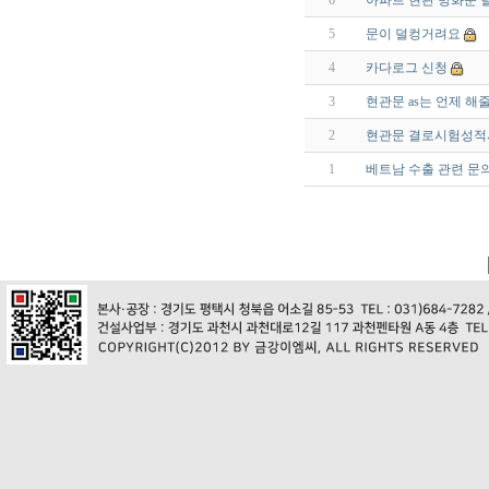
6
아파트 현관 방화문 
5
문이 덜컹거려요
4
카다로그 신청
3
현관문 as는 언제 해
2
현관문 결로시험성적
1
베트남 수출 관련 문