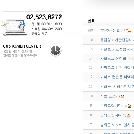
번호
공지
*자주묻는질문*
16
유럽형도어관련입니
15
카달로그 요청합니다
14
카탈로그 신청합니다
13
카타로그 신청 바랍
12
아파트 현관문 뻑뻑해
11
방화문 -시험성적서 
10
자료 요청
(1)
9
문의드립니다.
(1)
8
문의드립니다
(1)
7
방화문 보조키 설치 